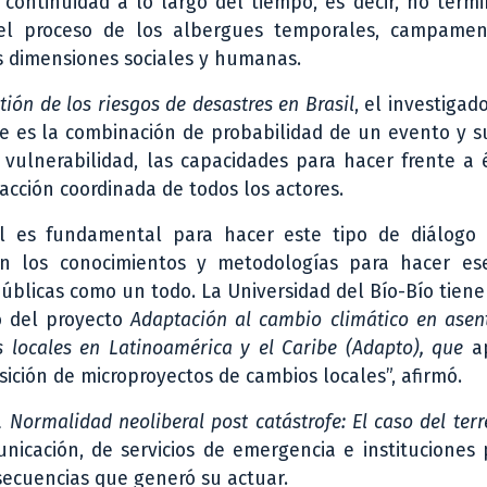
continuidad a lo largo del tiempo, es decir, no term
 el proceso de los albergues temporales, campamen
s dimensiones sociales y humanas.
stión de los riesgos de desastres en Brasil
, el investigad
e es la combinación de probabilidad de un evento y s
vulnerabilidad, las capacidades para hacer frente a 
 acción coordinada de todos los actores.
l es fundamental para hacer este tipo de diálogo 
en los conocimientos y metodologías para hacer es
públicas como un todo. La Universidad del Bío-Bío tien
o del proyecto
Adaptación al cambio climático en asen
as locales en Latinoamérica y el Caribe (Adapto), que
a
ición de microproyectos de cambios locales”, afirmó.
ma
Normalidad neoliberal post catástrofe: El caso del ter
icación, de servicios de emergencia e instituciones p
nsecuencias que generó su actuar.