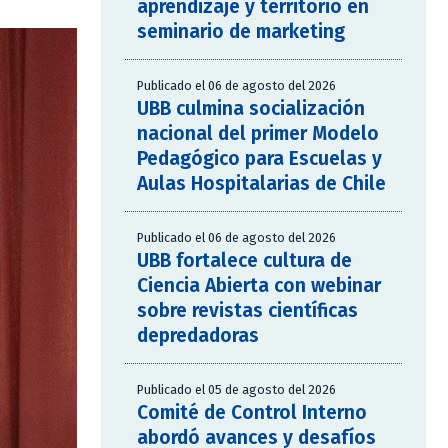
aprendizaje y territorio en
seminario de marketing
Publicado el 06 de agosto del 2026
UBB culmina socialización
nacional del primer Modelo
Pedagógico para Escuelas y
Aulas Hospitalarias de Chile
Publicado el 06 de agosto del 2026
UBB fortalece cultura de
Ciencia Abierta con webinar
sobre revistas científicas
depredadoras
Publicado el 05 de agosto del 2026
Comité de Control Interno
abordó avances y desafíos