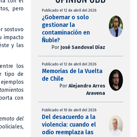
ina con el
tos, pero
Publicado el 12 de abril del 2026
¿Gobernar o solo
gestionar la
or sostuvo
contaminación en
u impacto
Ñuble?
éste y las
Por
José Sandoval Díaz
Publicado el 12 de abril del 2026
entre los
Memorias de la Vuelta
e tipo de
de Chile
e ejemplos
Por
Alejandro Arros
tamientos
Aravena
porta con
Publicado el 10 de abril del 2026
Del desacuerdo a la
remoto del
violencia: cuando el
oliciales,
odio reemplaza las