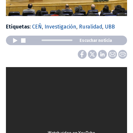
Etiquetas:
CEÑ
,
Investigación
,
Ruralidad
,
UBB
Escuchar noticia