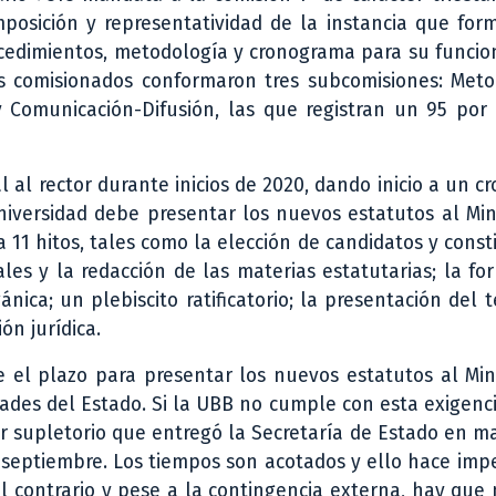
posición y representatividad de la instancia que for
rocedimientos, metodología y cronograma para su funci
s comisionados conformaron tres subcomisiones: Meto
 Comunicación-Difusión, las que registran un 95 por 
l al rector durante inicios de 2020, dando inicio a un 
niversidad debe presentar los nuevos estatutos al Min
 11 hitos, tales como la elección de candidatos y const
iales y la redacción de las materias estatutarias; la fo
nica; un plebiscito ratificatorio; la presentación del 
ón jurídica.
e el plazo para presentar los nuevos estatutos al Min
dades del Estado. Si la UBB no cumple con esta exigenc
er supletorio que entregó la Secretaría de Estado en m
n septiembre. Los tiempos son acotados y ello hace imp
 el contrario y pese a la contingencia externa, hay qu