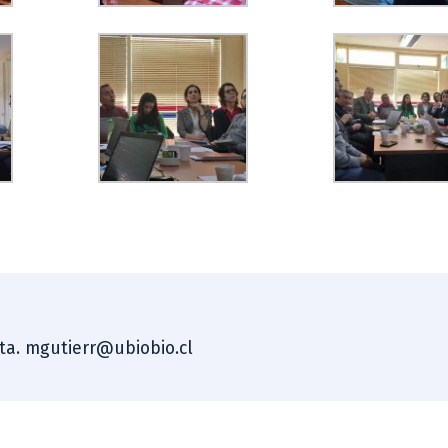
sta. mgutierr@ubiobio.cl