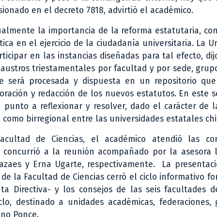
ionado en el decreto 7818, advirtió el académico.
ualmente la importancia de la reforma estatutaria, c
ica en el ejercicio de la ciudadanía universitaria. La U
icipar en las instancias diseñadas para tal efecto, dij
ustros triestamentales por facultad y por sede, grup
ue será procesada y dispuesta en un repositorio que
oración y redacción de los nuevos estatutos. En este s
n punto a reflexionar y resolver, dado el carácter de l
 como birregional entre las universidades estatales chi
acultad de Ciencias, el académico atendió las co
 concurrió a la reunión acompañado por la asesora l
azaes y Erna Ugarte, respectivamente. La presentaci
de la Facultad de Ciencias cerró el ciclo informativo f
a Directiva- y los consejos de las seis facultades d
clo, destinado a unidades académicas, federaciones, 
ano Ponce.