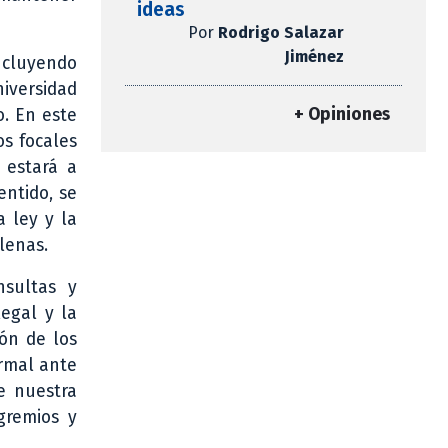
ideas
Por
Rodrigo Salazar
Jiménez
oncluyendo
niversidad
+ Opiniones
o. En este
os focales
 estará a
entido, se
a ley y la
lenas.
nsultas y
egal y la
ón de los
ormal ante
e nuestra
gremios y