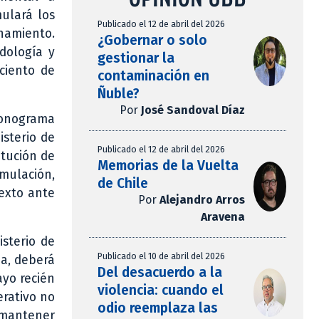
mulará los
Publicado el 12 de abril del 2026
onamiento.
¿Gobernar o solo
dología y
gestionar la
ciento de
contaminación en
Ñuble?
Por
José Sandoval Díaz
cronograma
isterio de
Publicado el 12 de abril del 2026
itución de
Memorias de la Vuelta
rmulación,
de Chile
texto ante
Por
Alejandro Arros
Aravena
isterio de
Publicado el 10 de abril del 2026
ia, deberá
Del desacuerdo a la
ayo recién
violencia: cuando el
erativo no
odio reemplaza las
e mantener