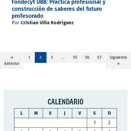
Fondecyt UBB: Práctica profesional y
construcción de saberes del futuro
profesorado
Por
Cristian Villa Rodríguez
«
1
2
3
…
55
56
57
Siguiente
Anterior
»
CALENDARIO
L
M
X
J
V
S
D
1
2