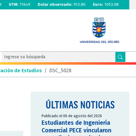
9
UTM:
71649
Dolar observado:
913.86
Euro:
1053.08
uación de Estudios
/
DSC_5028
ÚLTIMAS NOTICIAS
Publicado el 06 de agosto del 2026
Estudiantes de Ingeniería
Comercial PECE vincularon