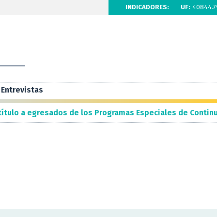
INDICADORES:
UF:
40844.7
Entrevistas
título a egresados de los Programas Especiales de Contin