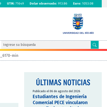
9
UTM:
71649
Dolar observado:
913.86
Euro:
1053.08
_6170-min
ÚLTIMAS NOTICIAS
Publicado el 06 de agosto del 2026
Estudiantes de Ingeniería
Comercial PECE vincularon