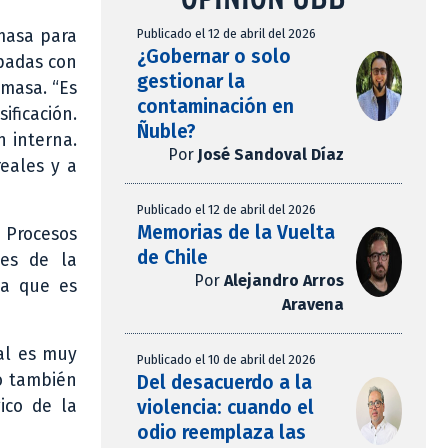
Publicado el 12 de abril del 2026
omasa para
¿Gobernar o solo
opadas con
gestionar la
omasa. “Es
contaminación en
ificación.
Ñuble?
n interna.
Por
José Sandoval Díaz
reales y a
Publicado el 12 de abril del 2026
Memorias de la Vuelta
 Procesos
de Chile
tes de la
Por
Alejandro Arros
ma que es
Aravena
ual es muy
Publicado el 10 de abril del 2026
dó también
Del desacuerdo a la
violencia: cuando el
ico de la
odio reemplaza las