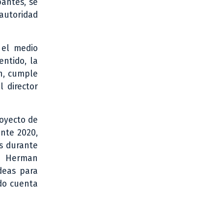
pantes, se
 autoridad
 el medio
entido, la
ón, cumple
l director
royecto de
nte 2020,
es durante
a, Herman
deas para
ndo cuenta