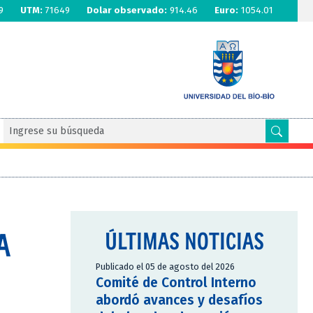
9
UTM:
71649
Dolar observado:
914.46
Euro:
1054.01
A
ÚLTIMAS NOTICIAS
Publicado el 05 de agosto del 2026
Comité de Control Interno
abordó avances y desafíos