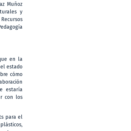
íaz Muñoz
turales y
 Recursos
 Pedagogía
 que en la
 el estado
sobre cómo
laboración
e estaría
ar con los
ts para el
plásticos,