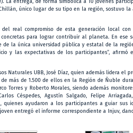
te). La entrega, de forma simbólica a 10 jóvenes partici
hillán, único lugar de su tipo en la región, sostuvo la
ón del real compromiso de esta generación local con
concretas para lograr contribuir al planeta. En ese s
 de la única universidad pública y estatal de la regi
o y las expectativas de los participantes”, afirmó e
sos Naturales UBB, José Díaz, quien además lidera el p
 de más de 1.500 de ellos en la Región de Ñuble dura
arco Torres y Roberto Morales, siendo además monitor
 Carlos Céspedes, Agustín Salgado, Felipe Arriagad
, quienes ayudaron a los participantes a guiar sus i
l joven entregó el informe correspondiente a Injuv, da