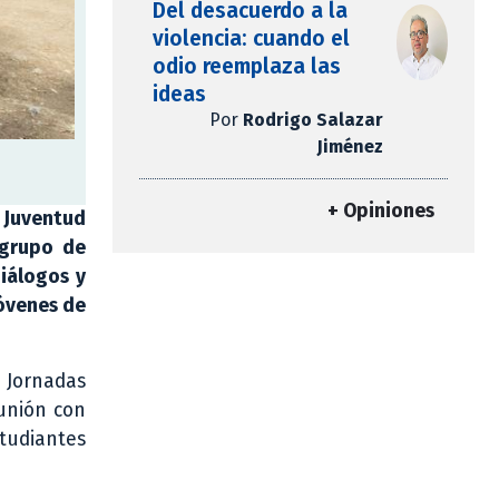
Del desacuerdo a la
violencia: cuando el
odio reemplaza las
ideas
Por
Rodrigo Salazar
Jiménez
+ Opiniones
a Juventud
n grupo de
iálogos y
jóvenes de
s Jornadas
 unión con
studiantes