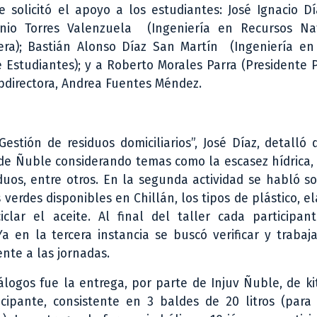
 solicitó el apoyo a los estudiantes: José Ignacio D
onio Torres Valenzuela (Ingeniería en Recursos Na
era); Bastián Alonso Díaz San Martín (Ingeniería en
 Estudiantes); y a Roberto Morales Parra (Presidente
bdirectora, Andrea Fuentes Méndez.
Gestión de residuos domiciliarios”, José Díaz, detalló
 de Ñuble considerando temas como la escasez hídrica,
iduos, entre otros. En la segunda actividad se habló 
 verdes disponibles en Chillán, los tipos de plástico, e
clar el aceite. Al final del taller cada participant
a en la tercera instancia se buscó verificar y trabaj
ente a las jornadas.
álogos fue la entrega, por parte de Injuv Ñuble, de ki
cipante, consistente en 3 baldes de 20 litros (para 