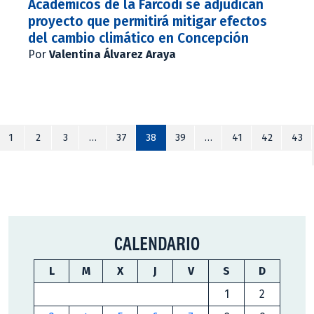
Académicos de la Farcodi se adjudican
proyecto que permitirá mitigar efectos
del cambio climático en Concepción
Por
Valentina Álvarez Araya
1
2
3
…
37
38
39
…
41
42
43
CALENDARIO
L
M
X
J
V
S
D
1
2