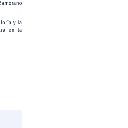
e Zamorano
loría y la
ará en la