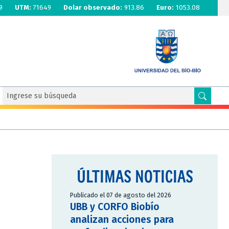
9
UTM:
71649
Dolar observado:
913.86
Euro:
1053.08
ÚLTIMAS NOTICIAS
Publicado el 07 de agosto del 2026
UBB y CORFO Biobío
analizan acciones para