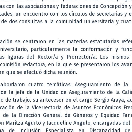
as con las asociaciones y federaciones de Concepción y
tades, un encuentro con los círculos de secretarias y e
o de dos consultas a la comunidad universitaria y cua
pación se centraron en las materias estatutarias refe
niversitario, particularmente la conformación y func
las figuras del Rector/a y Prorrector/a. Los mismos
a comisión redactora, en la que se presentaron los ava
 en que se efectuó dicha reunión.
 abordaron cuatro temáticas: Aseguramiento de la 
 de la jefa de la Unidad de Aseguramiento de la Cali
ipo de trabajo, su antecesor en el cargo Sergio Araya, 
cación de la Vicerrectoría de Asuntos Económicos Fre
a de la Dirección General de Géneros y Equidad Fanc
eron Maritza Agurto y Jacqueline Angulo, encargadas de
ama de Inclusión Especialista en Discapacidad d