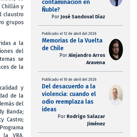
contaminación en
 Chillán y
Ñuble?
l claustro
Por
José Sandoval Díaz
tro grupos
Publicado el 12 de abril del 2026
Memorias de la Vuelta
ridas a la
de Chile
iones del
Por
Alejandro Arros
 temas se
Aravena
nces de la
Publicado el 10 de abril del 2026
Del desacuerdo a la
calidad y
violencia: cuando el
dad de la
odio reemplaza las
además del
ideas
dy Banda;
Por
Rodrigo Salazar
y Castro;
Jiménez
l Programa
e la VRA,