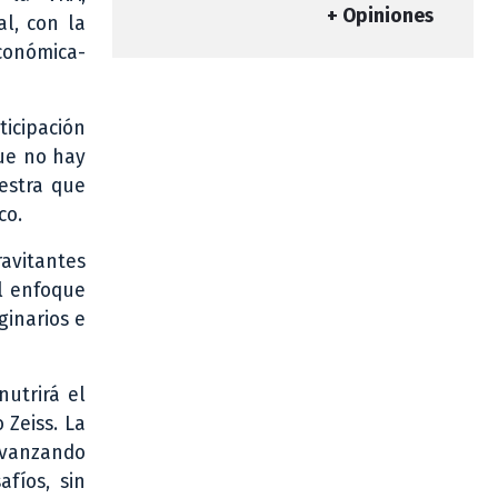
+ Opiniones
al, con la
conómica-
icipación
que no hay
uestra que
co.
ravitantes
l enfoque
ginarios e
nutrirá el
 Zeiss. La
 avanzando
afíos, sin