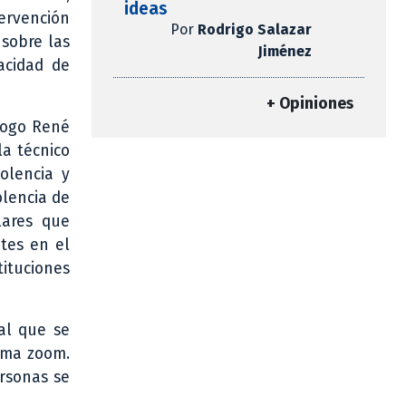
ideas
tervención
Por
Rodrigo Salazar
 sobre las
Jiménez
acidad de
+ Opiniones
ólogo René
la técnico
olencia y
olencia de
lares que
ntes en el
ituciones
al que se
orma zoom.
ersonas se