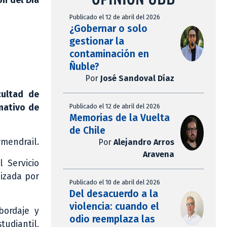
n del Día
Publicado el 12 de abril del 2026
¿Gobernar o solo
gestionar la
contaminación en
Ñuble?
Por
José Sandoval Díaz
cultad de
Publicado el 12 de abril del 2026
rmativo de
Memorias de la Vuelta
de Chile
rmendrail.
Por
Alejandro Arros
Aravena
 Servicio
lizada por
Publicado el 10 de abril del 2026
Del desacuerdo a la
violencia: cuando el
abordaje y
odio reemplaza las
tudiantil,