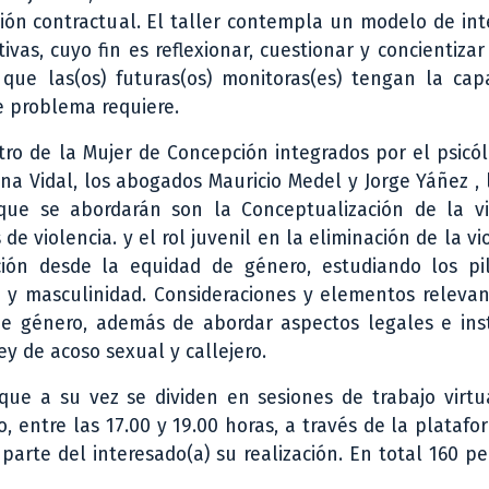
ción contractual. El taller contempla un modelo de in
ivas, cuyo fin es reflexionar, cuestionar y concientizar
 que las(os) futuras(os) monitoras(es) tengan la cap
te problema requiere.
ntro de la Mujer de Concepción integrados por el psic
ana Vidal, los abogados Mauricio Medel y Jorge Yáñez , 
 que se abordarán son la Conceptualización de la vi
 de violencia. y el rol juvenil en la eliminación de la vi
ción desde la equidad de género, estudiando los pi
o y masculinidad. Consideraciones y elementos releva
de género, además de abordar aspectos legales e inst
ley de acoso sexual y callejero.
que a su vez se dividen en sesiones de trabajo virtu
o, entre las 17.00 y 19.00 horas, a través de la plataf
parte del interesado(a) su realización. En total 160 p