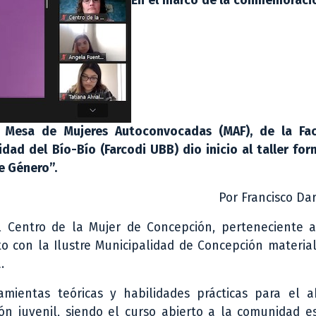
En el marco de la conmemoració
la Mesa de Mujeres Autoconvocadas (MAF), de la Fa
idad del Bío-Bío (Farcodi UBB) dio inicio al taller fo
e Género”.
Por Francisco Da
l Centro de la Mujer de Concepción, perteneciente al
to con la Ilustre Municipalidad de Concepción materia
.
rramientas teóricas y habilidades prácticas para el 
n juvenil, siendo el curso abierto a la comunidad es