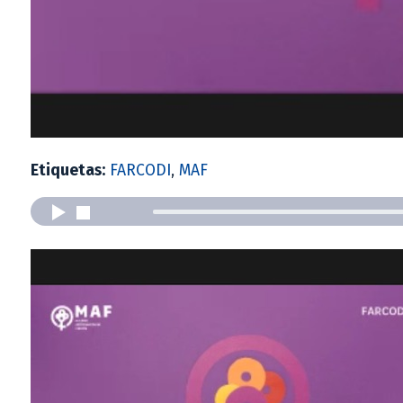
Etiquetas:
FARCODI
,
MAF