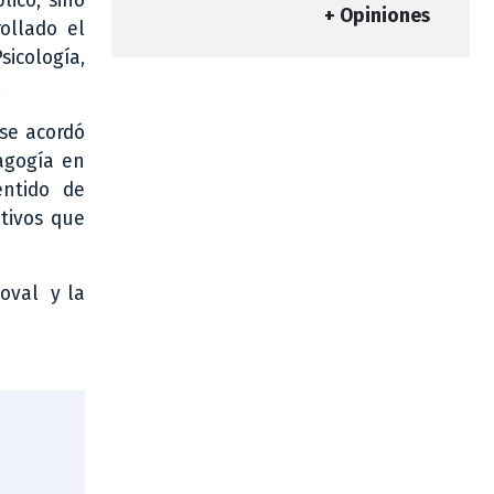
lico, sino
+ Opiniones
ollado el
sicología,
.
 se acordó
agogía en
entido de
tivos que
doval y la