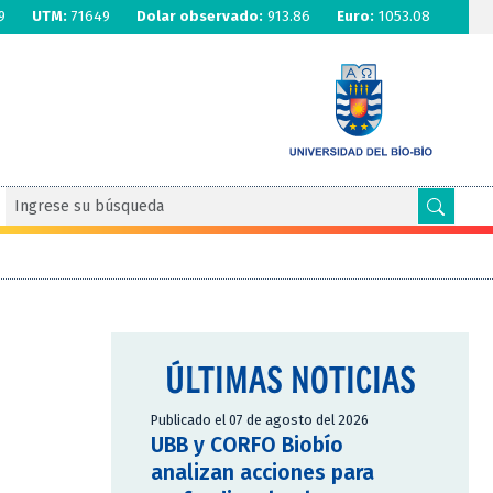
9
UTM:
71649
Dolar observado:
913.86
Euro:
1053.08
ÚLTIMAS NOTICIAS
Publicado el 07 de agosto del 2026
UBB y CORFO Biobío
analizan acciones para