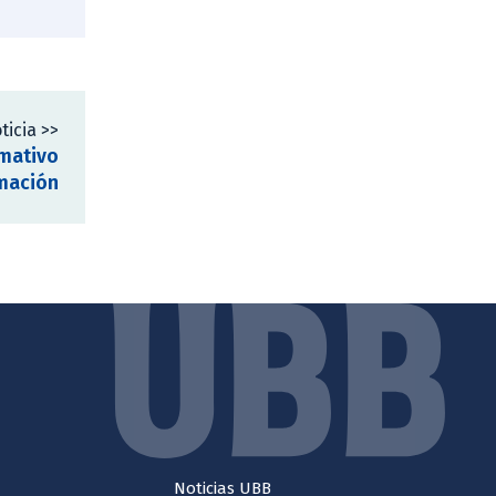
ticia >>
rmativo
rmación
Noticias UBB