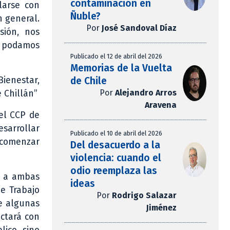
contaminación en
larse con
Ñuble?
n general.
Por
José Sandoval Díaz
sión, nos
e podamos
Publicado el 12 de abril del 2026
Memorias de la Vuelta
de Chile
ienestar,
Por
Alejandro Arros
 Chillán”
Aravena
el CCP de
esarrollar
Publicado el 10 de abril del 2026
 comenzar
Del desacuerdo a la
violencia: cuando el
odio reemplaza las
r a ambas
ideas
de Trabajo
Por
Rodrigo Salazar
e algunas
Jiménez
ctará con