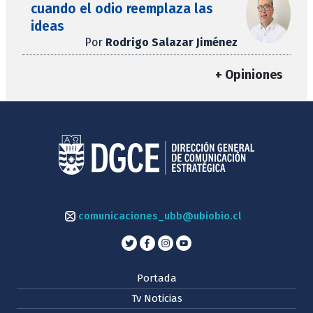
cuando el odio reemplaza las
ideas
Por
Rodrigo Salazar Jiménez
+ Opiniones
comunicaciones_ubb@ubiobio.cl
Portada
Tv Noticias