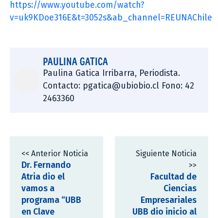
https://www.youtube.com/watch?
v=uk9KDoe316E&t=3052s&ab_channel=REUNAChile
PAULINA GATICA
Paulina Gatica Irribarra, Periodista.
Contacto: pgatica@ubiobio.cl Fono: 42
2463360
<< Anterior Noticia
Siguiente Noticia
Dr. Fernando
>>
Atria dio el
Facultad de
vamos a
Ciencias
programa “UBB
Empresariales
en Clave
UBB dio inicio al