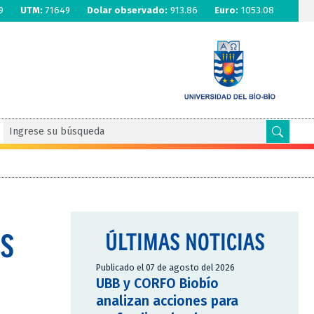
9
UTM:
71649
Dolar observado:
913.86
Euro:
1053.08
OS
ÚLTIMAS NOTICIAS
Publicado el 07 de agosto del 2026
UBB y CORFO Biobío
analizan acciones para