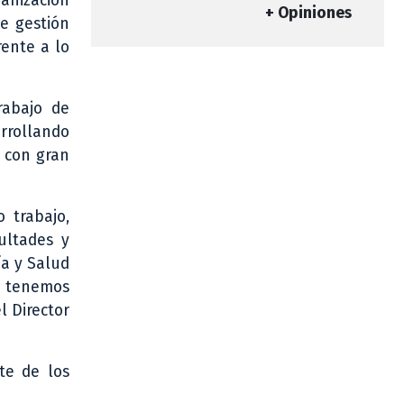
anización
+ Opiniones
de gestión
rente a lo
rabajo de
rrollando
y con gran
 trabajo,
ultades y
ía y Salud
O tenemos
l Director
te de los