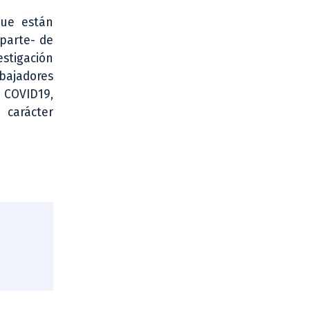
que están
parte- de
estigación
abajadores
 COVID19,
 carácter