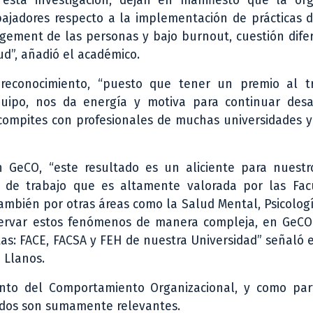
esta investigación, dejan en manifiesto que la org
abajadores respecto a la implementación de prácticas 
agement de las personas y bajo burnout, cuestión dife
ud”, añadió el académico.
 reconocimiento, “puesto que tener un premio al t
quipo, nos da energía y motiva para continuar desa
 compites con profesionales de muchas universidades 
 GeCO, “este resultado es un aliciente para nuestro
 de trabajo que es altamente valorada por las Fac
ambién por otras áreas como la Salud Mental, Psicolog
bservar estos fenómenos de manera compleja, en GeC
as: FACE, FACSA y FEH de nuestra Universidad” señaló e
 Llanos.
nto del Comportamiento Organizacional, y como par
tados son sumamente relevantes.