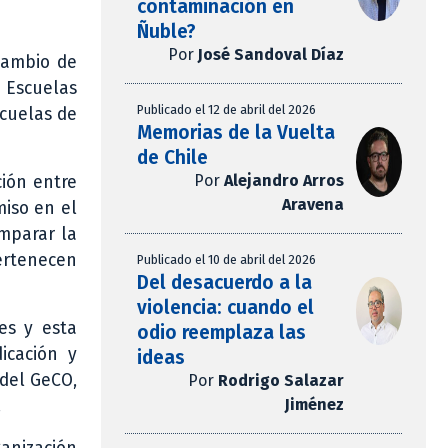
contaminación en
Ñuble?
Por
José Sandoval Díaz
cambio de
s Escuelas
Publicado el 12 de abril del 2026
scuelas de
Memorias de la Vuelta
de Chile
Por
Alejandro Arros
ción entre
Aravena
miso en el
omparar la
ertenecen
Publicado el 10 de abril del 2026
Del desacuerdo a la
violencia: cuando el
es y esta
odio reemplaza las
icación y
ideas
 del GeCO,
Por
Rodrigo Salazar
Jiménez
.