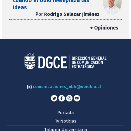
cuando el odio reemplaza las
ideas
Por
Rodrigo Salazar Jiménez
+ Opiniones
comunicaciones_ubb@ubiobio.cl
Portada
Tv Noticias
Tribuna Universitaria