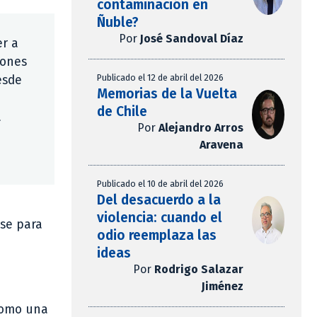
contaminación en
Ñuble?
Por
José Sandoval Díaz
er a
iones
Publicado el 12 de abril del 2026
esde
Memorias de la Vuelta
e
de Chile
a
Por
Alejandro Arros
Aravena
Publicado el 10 de abril del 2026
Del desacuerdo a la
violencia: cuando el
ose para
odio reemplaza las
ideas
Por
Rodrigo Salazar
Jiménez
 como una