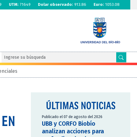
9
UTM:
71649
Dolar observado:
913.86
Euro:
1053.08
enciales
ÚLTIMAS NOTICIAS
 EN
Publicado el 07 de agosto del 2026
UBB y CORFO Biobío
analizan acciones para