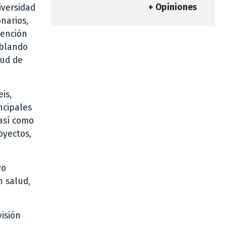
+ Opiniones
iversidad
narios,
tención
ablando
lud de
is,
ncipales
así como
oyectos,
vo
n salud,
isión