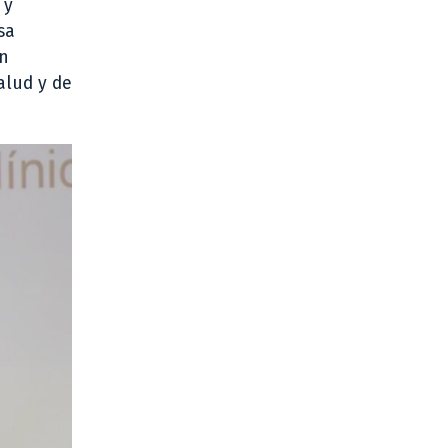
 y
sa
ón
alud y de