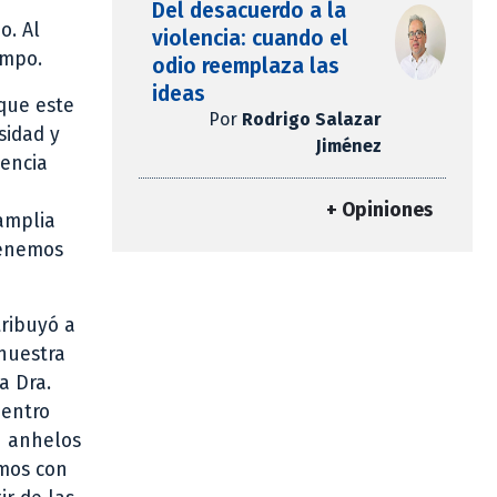
Del desacuerdo a la
o. Al
violencia: cuando el
empo.
odio reemplaza las
ideas
 que este
Por
Rodrigo Salazar
sidad y
Jiménez
tencia
+ Opiniones
amplia
Tenemos
tribuyó a
 nuestra
a Dra.
uentro
n anhelos
emos con