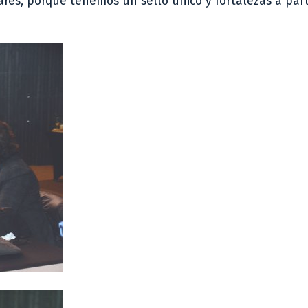
ares, porque tenemos un sello único y fortalezas a part