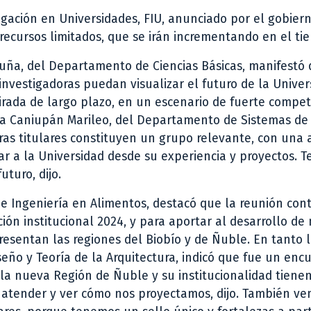
igación en Universidades, FIU, anunciado por el gobiern
recursos limitados, que se irán incrementando en el ti
Acuña, del Departamento de Ciencias Básicas, manifestó
nvestigadoras puedan visualizar el futuro de la Univer
irada de largo plazo, en un escenario de fuerte compe
ónica Caniupán Marileo, del Departamento de Sistemas de
ras titulares constituyen un grupo relevante, con una 
r a la Universidad desde su experiencia y proyectos. 
futuro, dijo.
e Ingeniería en Alimentos, destacó que la reunión con
ción institucional 2024, y para aportar al desarrollo de
resentan las regiones del Biobío y de Ñuble. En tanto l
eño y Teoría de la Arquitectura, indicó que fue un enc
la nueva Región de Ñuble y su institucionalidad tiene
s atender y ver cómo nos proyectamos, dijo. También v