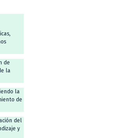
cas,
mos
n de
de la
miendo la
miento de
ación del
dizaje y