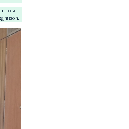
con una
egración.