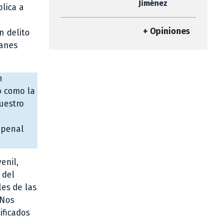
Jiménez
blica a
+ Opiniones
n delito
lanes
n
o como la
uestro
 penal
enil,
 del
les de las
 Nos
ificados