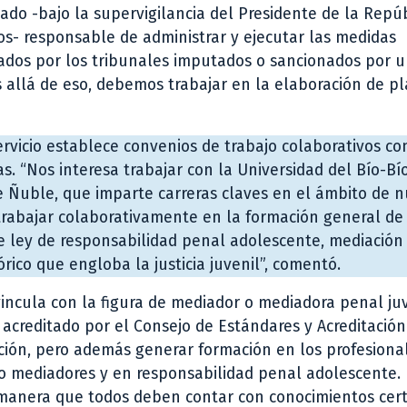
zado -bajo la supervigilancia del Presidente de la Repú
os- responsable de administrar y ejecutar las medidas
vados por los tribunales imputados o sancionados por u
s allá de eso, debemos trabajar en la elaboración de p
servicio establece convenios de trabajo colaborativos co
as. “Nos interesa trabajar con la Universidad del Bío-Bí
de Ñuble, que imparte carreras claves en el ámbito de n
 trabajar colaborativamente en la formación general de
 de ley de responsabilidad penal adolescente, mediación
órico que engloba la justicia juvenil”, comentó.
vincula con la figura de mediador o mediadora penal juv
 acreditado por el Consejo de Estándares y Acreditación
ación, pero además generar formación en los profesiona
mo mediadores y en responsabilidad penal adolescente.
 manera que todos deben contar con conocimientos cert