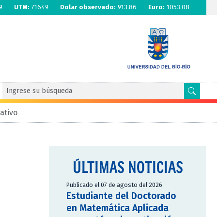
9
UTM:
71649
Dolar observado:
913.86
Euro:
1053.08
ativo
E
ÚLTIMAS NOTICIAS
Publicado el 07 de agosto del 2026
Estudiante del Doctorado
en Matemática Aplicada