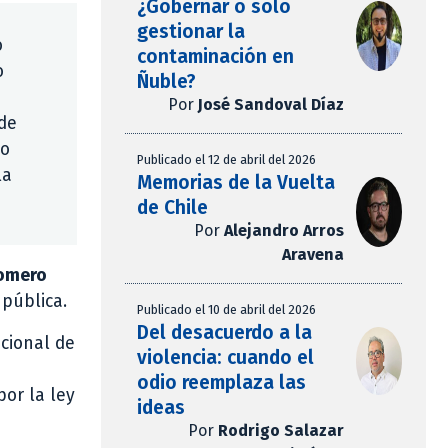
¿Gobernar o solo
gestionar la
o
contaminación en
o
Ñuble?
Por
José Sandoval Díaz
 de
do
Publicado el 12 de abril del 2026
la
Memorias de la Vuelta
de Chile
Por
Alejandro Arros
Aravena
Romero
 pública.
Publicado el 10 de abril del 2026
Del desacuerdo a la
acional de
violencia: cuando el
odio reemplaza las
or la ley
ideas
Por
Rodrigo Salazar