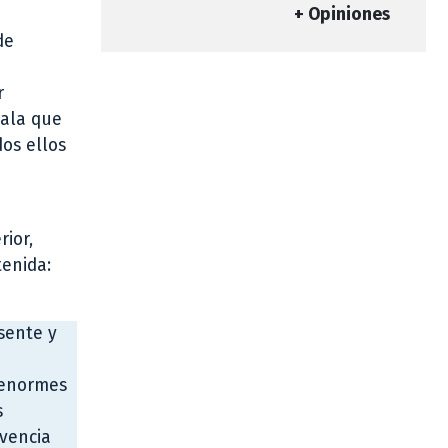
+ Opiniones
de
r
ñala que
dos ellos
rior,
tenida:
sente y
 enormes
s
vencia