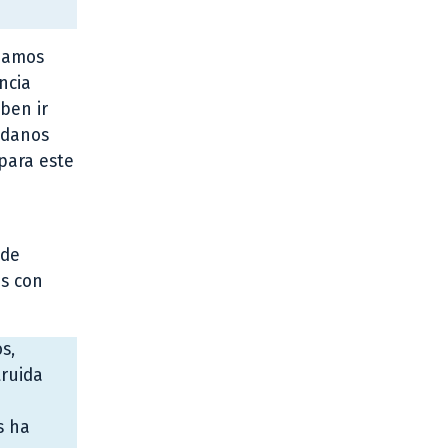
rdamos
ncia
ben ir
adanos
 para este
 de
as con
s,
truida
s ha