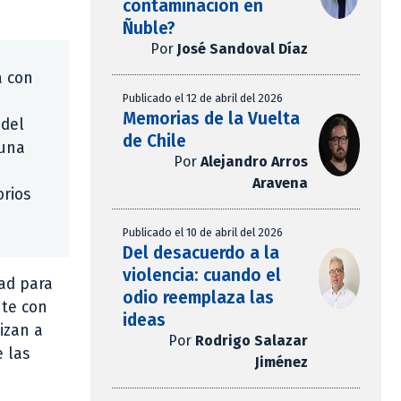
contaminación en
Ñuble?
Por
José Sandoval Díaz
a con
Publicado el 12 de abril del 2026
Memorias de la Vuelta
 del
de Chile
 una
Por
Alejandro Arros
Aravena
orios
Publicado el 10 de abril del 2026
Del desacuerdo a la
violencia: cuando el
ad para
odio reemplaza las
nte con
ideas
izan a
Por
Rodrigo Salazar
 las
Jiménez