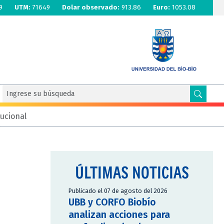
9
UTM:
71649
Dolar observado:
913.86
Euro:
1053.08
tucional
O
ÚLTIMAS NOTICIAS
Publicado el 07 de agosto del 2026
UBB y CORFO Biobío
analizan acciones para