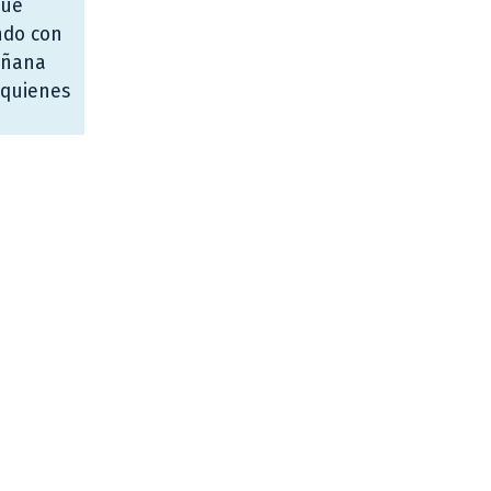
que
ndo con
mañana
 quienes