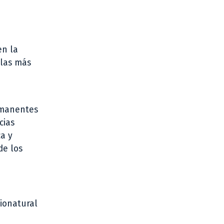
en la
olas más
ermanentes
cias
ca y
de los
ionatural