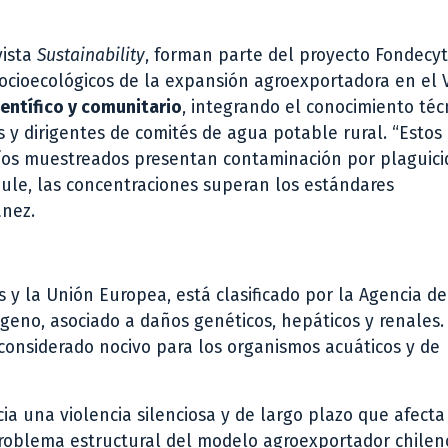
vista
Sustainability
, forman parte del proyecto Fondecyt
socioecológicos de la expansión agroexportadora en el 
ientífico y comunitario
, integrando el conocimiento téc
s y dirigentes de comités de agua potable rural. “Estos
ríos muestreados presentan contaminación por plaguici
aule, las concentraciones superan los estándares
anez.
s y la Unión Europea, está clasificado por la Agencia de
geno, asociado a daños genéticos, hepáticos y renales.
s considerado nocivo para los organismos acuáticos y de
ia una violencia silenciosa y de largo plazo que afecta
 problema estructural del modelo agroexportador chilen