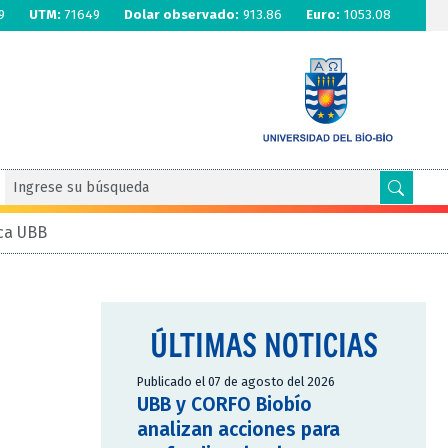
9
UTM:
71649
Dolar observado:
913.86
Euro:
1053.08
ica UBB
ÚLTIMAS NOTICIAS
Publicado el 07 de agosto del 2026
UBB y CORFO Biobío
analizan acciones para