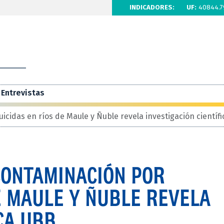
INDICADORES:
UF:
40844.7
Entrevistas
icidas en ríos de Maule y Ñuble revela investigación científ
CONTAMINACIÓN POR
E MAULE Y ÑUBLE REVELA
CA UBB