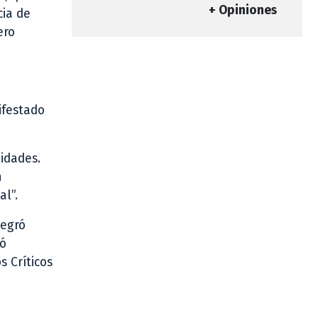
+ Opiniones
cia de
ero
ifestado
idades.
n
al”.
tegró
ló
s Críticos