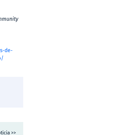
ommunity
os-de-
b/
ticia >>