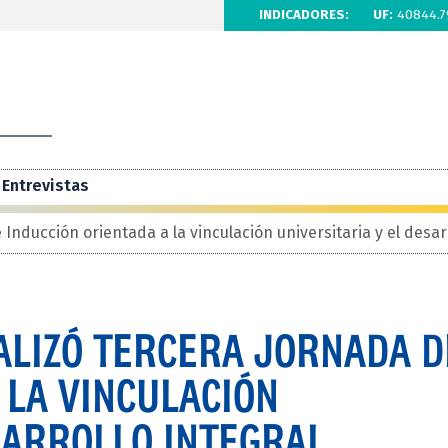
INDICADORES:
UF:
40844.7
Entrevistas
nducción orientada a la vinculación universitaria y el desarr
LIZÓ TERCERA JORNADA D
 LA VINCULACIÓN
SARROLLO INTEGRAL