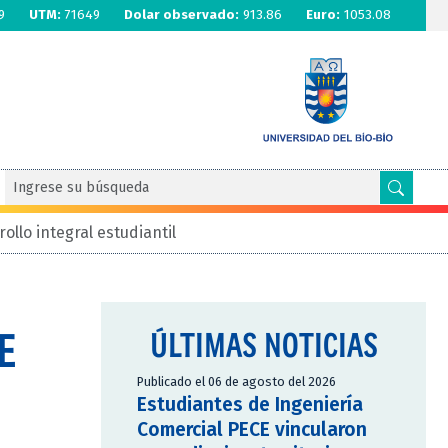
9
UTM:
71649
Dolar observado:
913.86
Euro:
1053.08
ollo integral estudiantil
E
ÚLTIMAS NOTICIAS
Publicado el 06 de agosto del 2026
Estudiantes de Ingeniería
Comercial PECE vincularon