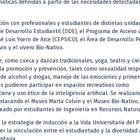
ticas definidas a partir de las necesidades detectadas
ación con profesionales y estudiantes de distintas unida
 de Desarrollo Estudiantil (DDE), el Programa de Acceso 
sé Luis Ysern de Arce (CEPSICO), el Área de Desarrollo 
n y el vivero Bio-Nativo.
le, como cueca y danzas tradicionales, yoga, teatro y cre
 la promoción y prevención, tales como sexualidad resp
o de alcohol y drogas, manejo de las emociones y primer
tes pudieron participar en espacios recreativos como
ra y uso ético de la inteligencia artificial. Se realizar
estacando el Museo Marta Colvin y el Museo Bio-Nativo,
reado por estudiantes de Ingeniería en Recursos Natura
a estrategia de Inducción a la Vida Universitaria del P
er la vinculación entre el estudiantado y la diversidad
itaria.