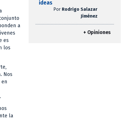
ideas
Por
Rodrigo Salazar
a
Jiménez
 conjunto
sponden a
+ Opiniones
jóvenes
e es
n los
te,
a. Nos
r en
.
nos
nte la