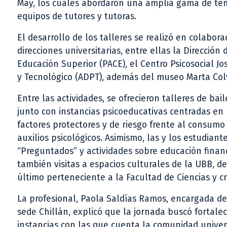
May, los cuales abordaron una amplia gama de temá
equipos de tutores y tutoras.
El desarrollo de los talleres se realizó en colabor
direcciones universitarias, entre ellas la Dirección
Educación Superior (PACE), el Centro Psicosocial Jo
y Tecnológico (ADPT), además del museo Marta Colvi
Entre las actividades, se ofrecieron talleres de bai
junto con instancias psicoeducativas centradas en
factores protectores y de riesgo frente al consum
auxilios psicológicos. Asimismo, las y los estudian
“Preguntados” y actividades sobre educación financie
también visitas a espacios culturales de la UBB, d
último perteneciente a la Facultad de Ciencias y c
La profesional, Paola Saldías Ramos, encargada de l
sede Chillán, explicó que la jornada buscó fortalec
instancias con las que cuenta la comunidad univers