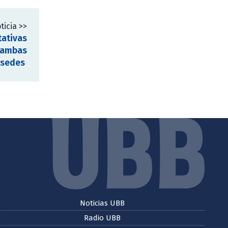
ticia >>
tativas
n ambas
sedes
Noticias UBB
Radio UBB