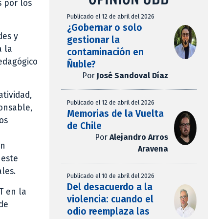
 por los
Publicado el 12 de abril del 2026
¿Gobernar o solo
des y
gestionar la
a la
contaminación en
Pedagógico
Ñuble?
Por
José Sandoval Díaz
atividad,
Publicado el 12 de abril del 2026
onsable,
Memorias de la Vuelta
os
de Chile
Por
Alejandro Arros
on
Aravena
 este
les.
Publicado el 10 de abril del 2026
Del desacuerdo a la
T en la
violencia: cuando el
 de
odio reemplaza las