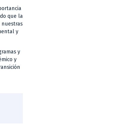
portancia
ndo que la
e nuestras
mental y
ogramas y
émico y
ransición