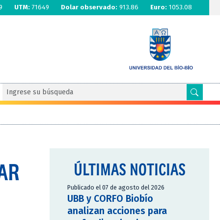
9
UTM:
71649
Dolar observado:
913.86
Euro:
1053.08
ZAR
ÚLTIMAS NOTICIAS
Publicado el 07 de agosto del 2026
UBB y CORFO Biobío
analizan acciones para