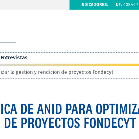
INDICADORES:
UF:
40844.7
Entrevistas
izar la gestión y rendición de proyectos Fondecyt
ICA DE ANID PARA OPTIMI
N DE PROYECTOS FONDECYT