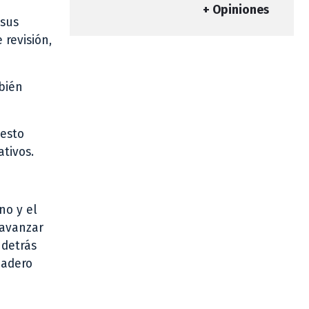
+ Opiniones
 sus
 revisión,
bién
 esto
ativos.
no y el
 avanzar
 detrás
dadero