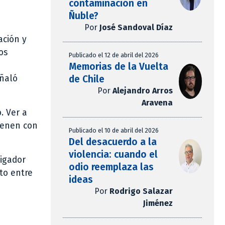
contaminación en
Ñuble?
Por
José Sandoval Díaz
ación y
os
Publicado el 12 de abril del 2026
Memorias de la Vuelta
de Chile
eñaló
Por
Alejandro Arros
Aravena
. Ver a
ienen con
Publicado el 10 de abril del 2026
Del desacuerdo a la
violencia: cuando el
igador
odio reemplaza las
to entre
ideas
Por
Rodrigo Salazar
Jiménez