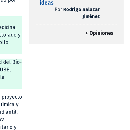
ado por
ideas
Por
Rodrigo Salazar
Jiménez
edicina,
+ Opiniones
ctorado y
ollo
 del Bío-
 UBB,
 la
 proyecto
uímica y
diantil.
sca
tario y