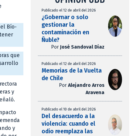
e
Publicado el 12 de abril del 2026
¿Gobernar o solo
gestionar la
el Bío-
contaminación en
stener
Ñuble?
Por
José Sandoval Díaz
bras que
sarrollo
Publicado el 12 de abril del 2026
Memorias de la Vuelta
de Chile
rectora
Por
Alejandro Arros
eras y
Aravena
eñaló.
Publicado el 10 de abril del 2026
impacto
Del desacuerdo a la
tremenda
violencia: cuando el
zando y
odio reemplaza las