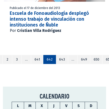
Publicado el 17 de diciembre del 2013
Escuela de Fonoaudiología desplegó
intenso trabajo de vinculación con
instituciones de Ñuble
Por
Cristian Villa Rodríguez
2
3
…
641
642
643
…
649
650
6
CALENDARIO
L
M
X
J
V
S
D