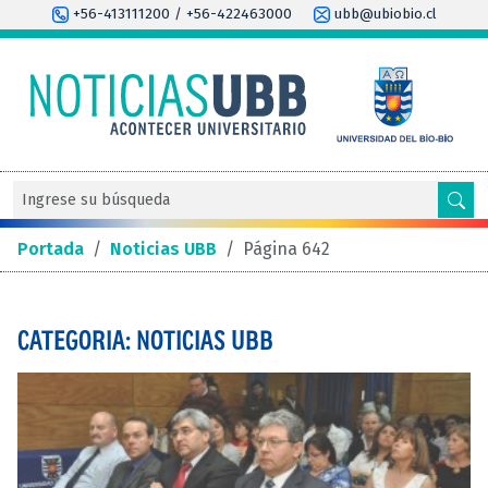
+56-413111200 / +56-422463000
ubb@ubiobio.cl
Portada
/
Noticias UBB
/
Página 642
CATEGORIA: NOTICIAS UBB