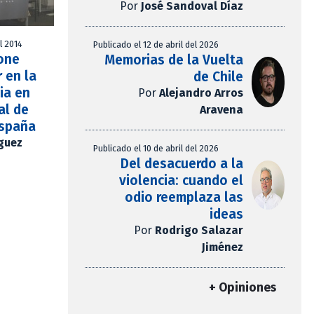
Por
José Sandoval Díaz
l 2014
Publicado el 12 de abril del 2026
one
Memorias de la Vuelta
 en la
de Chile
ia en
Por
Alejandro Arros
al de
Aravena
España
íguez
Publicado el 10 de abril del 2026
Del desacuerdo a la
violencia: cuando el
odio reemplaza las
ideas
Por
Rodrigo Salazar
Jiménez
+ Opiniones