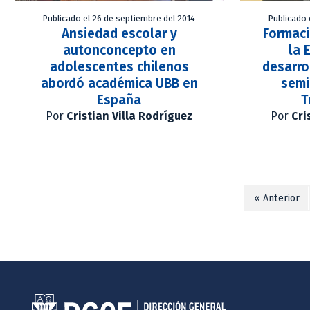
Publicado el 26 de septiembre del 2014
Publicado 
Ansiedad escolar y
Formaci
autonconcepto en
la 
adolescentes chilenos
desarr
abordó académica UBB en
semi
España
T
Por
Cristian Villa Rodríguez
Por
Cri
« Anterior