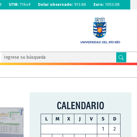
9
UTM:
71649
Dolar observado:
913.86
Euro:
1053.08
CALENDARIO
L
M
X
J
V
S
D
1
2