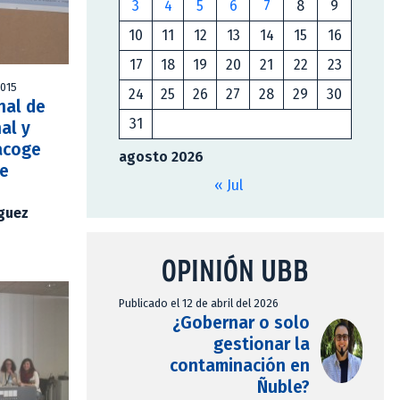
3
4
5
6
7
8
9
10
11
12
13
14
15
16
17
18
19
20
21
22
23
2015
24
25
26
27
28
29
30
nal de
31
al y
acoge
agosto 2026
de
« Jul
íguez
OPINIÓN UBB
Publicado el 12 de abril del 2026
¿Gobernar o solo
gestionar la
contaminación en
Ñuble?