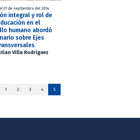
el 01 de septiembre del 2014
ón integral y rol de
Educación en el
ollo humano abordó
nario sobre Ejes
ransversales
stian Villa Rodríguez
1
2
3
4
5