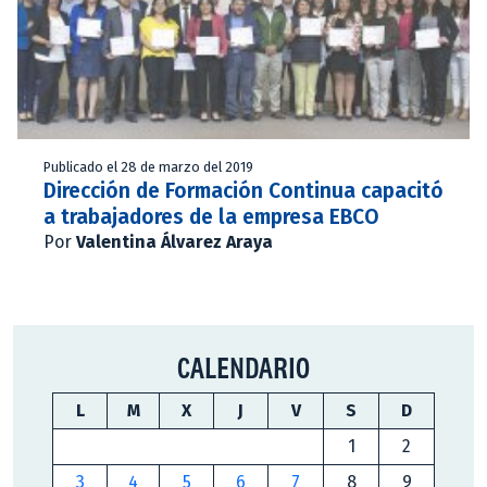
Publicado el 28 de marzo del 2019
Dirección de Formación Continua capacitó
a trabajadores de la empresa EBCO
Por
Valentina Álvarez Araya
CALENDARIO
L
M
X
J
V
S
D
1
2
3
4
5
6
7
8
9