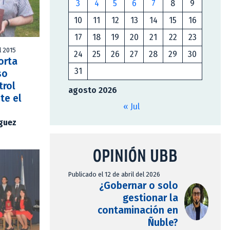
3
4
5
6
7
8
9
10
11
12
13
14
15
16
17
18
19
20
21
22
23
l 2015
24
25
26
27
28
29
30
orta
31
so
trol
agosto 2026
te el
« Jul
íguez
OPINIÓN UBB
Publicado el 12 de abril del 2026
¿Gobernar o solo
gestionar la
contaminación en
Ñuble?