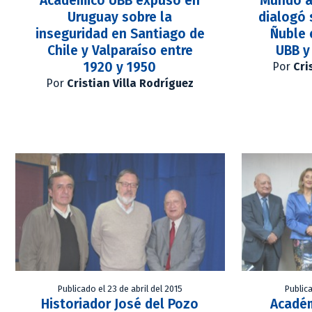
Académico UBB expuso en
Mundo a
Uruguay sobre la
dialogó 
inseguridad en Santiago de
Ñuble 
Chile y Valparaíso entre
UBB y
1920 y 1950
Por
Cri
Por
Cristian Villa Rodríguez
Publicado el 23 de abril del 2015
Publica
Historiador José del Pozo
Académ