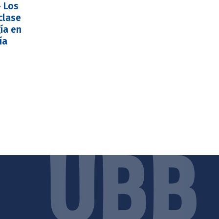
– Los
clase
ía en
ía