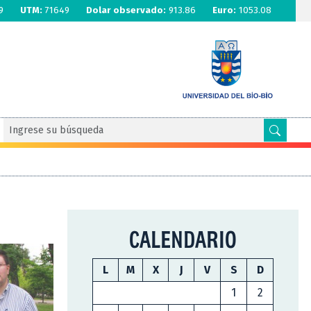
9
UTM:
71649
Dolar observado:
913.86
Euro:
1053.08
CALENDARIO
L
M
X
J
V
S
D
1
2