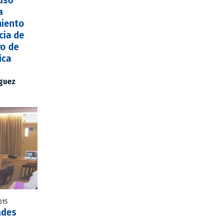
uso
a
miento
ncia de
ro de
ica
íguez
015
ades