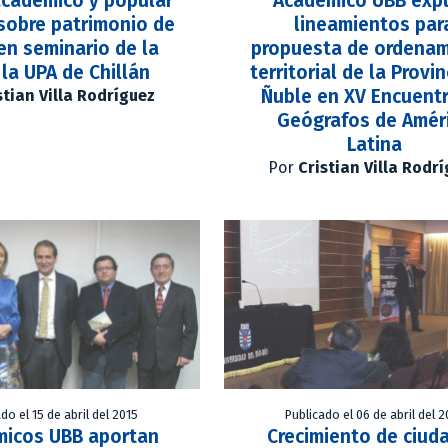
cadémico y popular
Académico UBB exp
sobre patrimonio de
lineamientos par
en seminario de la
propuesta de ordena
 la UPA de Chillán
territorial de la Provi
Ñuble en XV Encuent
stian Villa Rodríguez
Geógrafos de Amér
Latina
Por
Cristian Villa Rodr
do el 15 de abril del 2015
Publicado el 06 de abril del 2
icos UBB aportan
Crecimiento de ciud