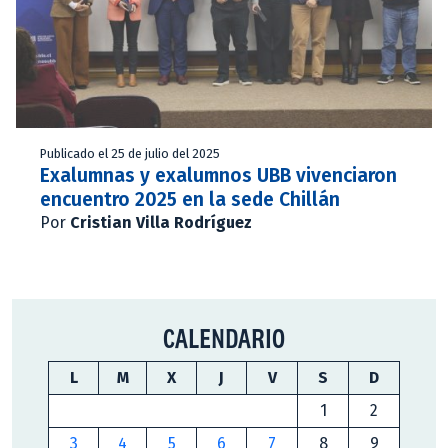
Publicado el 25 de julio del 2025
Exalumnas y exalumnos UBB vivenciaron
encuentro 2025 en la sede Chillán
Por
Cristian Villa Rodríguez
CALENDARIO
L
M
X
J
V
S
D
1
2
3
4
5
6
7
8
9