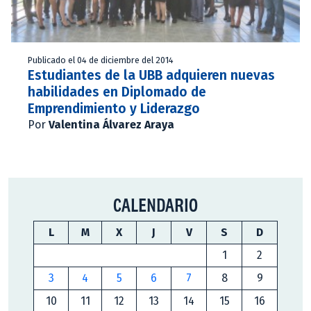
Publicado el 04 de diciembre del 2014
Estudiantes de la UBB adquieren nuevas
habilidades en Diplomado de
Emprendimiento y Liderazgo
Por
Valentina Álvarez Araya
CALENDARIO
L
M
X
J
V
S
D
1
2
3
4
5
6
7
8
9
10
11
12
13
14
15
16