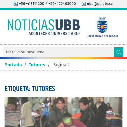
+56-413111200 / +56-422463000
ubb@ubiobio.cl
Portada
/
Tutores
/
Página 2
ETIQUETA: TUTORES