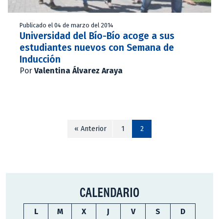
Publicado el 04 de marzo del 2014
Universidad del Bío-Bío acoge a sus
estudiantes nuevos con Semana de
Inducción
Por
Valentina Álvarez Araya
« Anterior
1
2
CALENDARIO
L
M
X
J
V
S
D