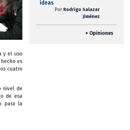
ideas
Por
Rodrigo Salazar
Jiménez
+ Opiniones
a y el uso
a hecho es
los cuatro
o nivel de
go de esa
o para la