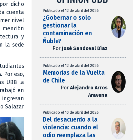
por dicho
Publicado el 12 de abril del 2026
 da cuenta
¿Gobernar o solo
imer nivel
gestionar la
a mención
contaminación en
tectura y
Ñuble?
n la sede
Por
José Sandoval Díaz
tudiantes
Publicado el 12 de abril del 2026
Memorias de la Vuelta
. Por eso,
de Chile
ras UBB la
Por
Alejandro Arros
trabajó en
Aravena
e ingresan
io Salazar
Publicado el 10 de abril del 2026
Del desacuerdo a la
violencia: cuando el
odio reemplaza las