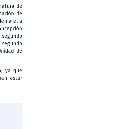
gnatura de
nación de
en a él a
oncepción
l segundo
l segundo
Unidad de
o, ya que
rán estar