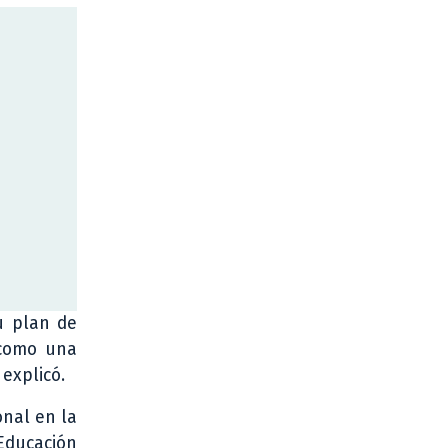
u plan de
 como una
explicó.
onal en la
Educación