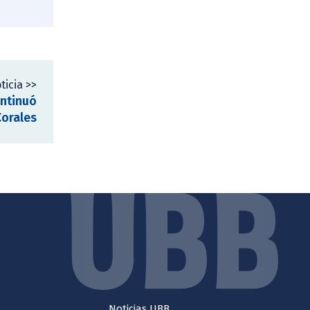
ticia >>
ntinuó
Corales
Noticias UBB