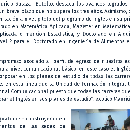
ricio Salazar Botello, destaca los avances logrados 
n breve plazo que no supera los tres años. Asimismo,
ntación a nivel piloto del programa de Inglés en su pr
orado en Matemática Aplicada, Magíster en Matemátic
plicada o mención Estadística, y Doctorado en Arqui
vel 2 para el Doctorado en Ingeniería de Alimentos e
promiso asociado al perfil de egreso de nuestros es
 a nivel comunicacional básico, en este caso el Inglés
corporar en los planes de estudio de todas las carre
Es en esta línea que la Unidad de Formación Integral 
ional Comunicacional puesto que todas las carreras qu
ar el Inglés en sus planes de estudio”, explicó Mauric
ignatura se construyeron en
mentos de las sedes de