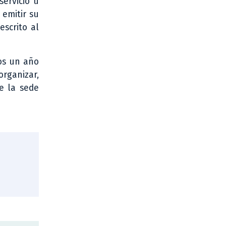
servicio u
 emitir su
scrito al
nos un año
rganizar,
e la sede