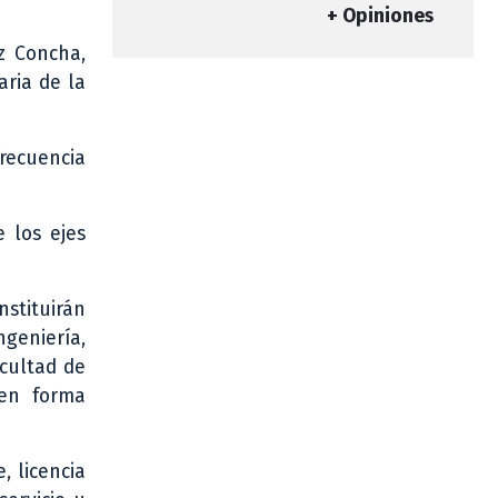
+ Opiniones
z Concha,
aria de la
frecuencia
 los ejes
nstituirán
ngeniería,
acultad de
 en forma
, licencia