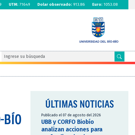
9
UTM:
71649
Dolar observado:
913.86
Euro:
1053.08
ÚLTIMAS NOTICIAS
-BÍO
Publicado el 07 de agosto del 2026
UBB y CORFO Biobío
analizan acciones para