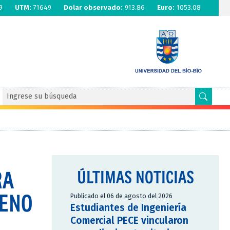
9
UTM:
71649
Dolar observado:
913.86
Euro:
1053.08
RA
ÚLTIMAS NOTICIAS
LENO
Publicado el 06 de agosto del 2026
Estudiantes de Ingeniería
Comercial PECE vincularon