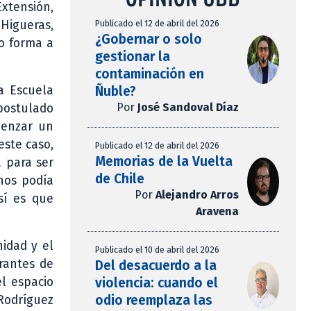
Extensión,
Publicado el 12 de abril del 2026
 Higueras,
¿Gobernar o solo
do forma a
gestionar la
contaminación en
Ñuble?
la Escuela
Por
José Sandoval Díaz
 postulado
menzar un
este caso,
Publicado el 12 de abril del 2026
Memorias de la Vuelta
a para ser
de Chile
 nos podía
Por
Alejandro Arros
sí es que
Aravena
nidad y el
Publicado el 10 de abril del 2026
rantes de
Del desacuerdo a la
violencia: cuando el
el espacio
odio reemplaza las
 Rodríguez