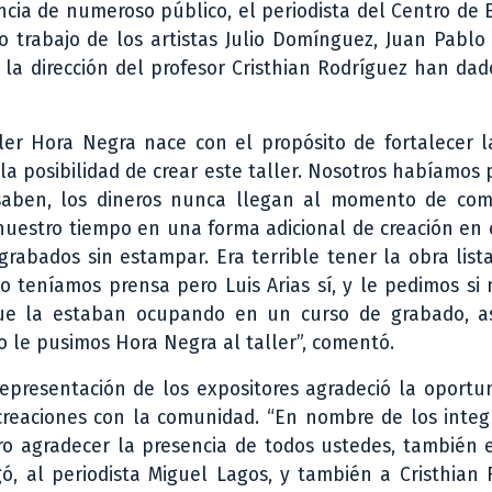
ncia de numeroso público, el periodista del Centro de 
o trabajo de los artistas Julio Domínguez, Juan Pablo
 la dirección del profesor Cristhian Rodríguez han da
ller Hora Negra nace con el propósito de fortalecer 
e la posibilidad de crear este taller. Nosotros habíamos
 saben, los dineros nunca llegan al momento de co
nuestro tiempo en una forma adicional de creación en 
abados sin estampar. Era terrible tener la obra list
o teníamos prensa pero Luis Arias sí, y le pedimos si
 que la estaban ocupando en un curso de grabado, a
o le pusimos Hora Negra al taller”, comentó.
 representación de los expositores agradeció la oportu
creaciones con la comunidad. “En nombre de los integ
iero agradecer la presencia de todos ustedes, también 
gó, al periodista Miguel Lagos, y también a Cristhian