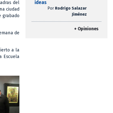
ideas
uadras del
Por
Rodrigo Salazar
una ciudad
Jiménez
de grabado
+ Opiniones
semana de
ierto a la
a Escuela