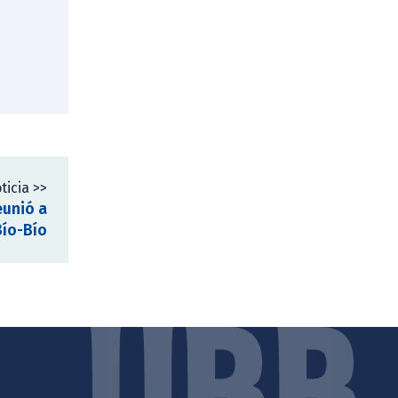
ticia >>
eunió a
Bío-Bío