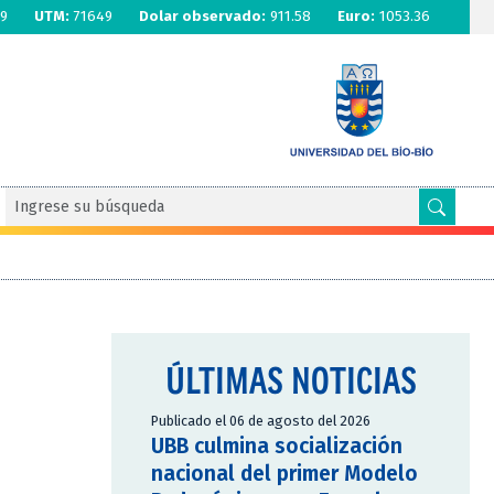
9
UTM:
71649
Dolar observado:
911.58
Euro:
1053.36
ÚLTIMAS NOTICIAS
Publicado el 06 de agosto del 2026
UBB culmina socialización
nacional del primer Modelo