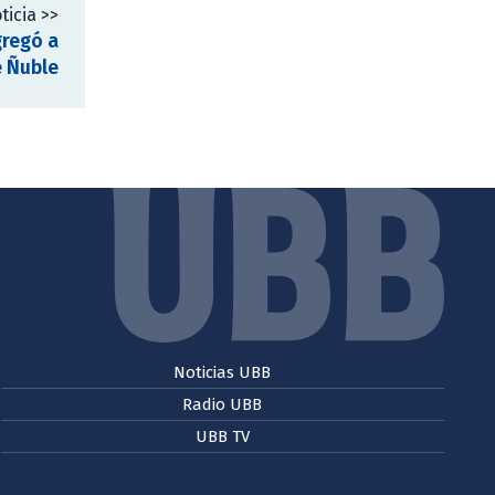
ticia >>
gregó a
e Ñuble
Noticias UBB
Radio UBB
UBB TV