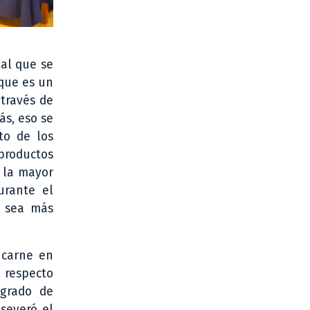
nal que se
 que es un
 través de
ás, eso se
to de los
productos
 la mayor
urante el
l sea más
 carne en
 respecto
egrado de
severó el