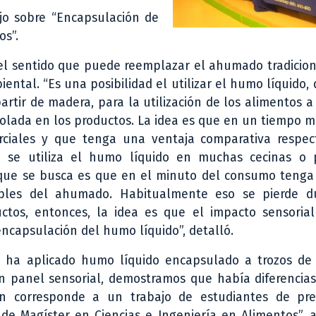
jo sobre “Encapsulación de
os”.
 el sentido que puede reemplazar el ahumado tradicio
tal. “Es una posibilidad el utilizar el humo líquido,
tir de madera, para la utilización de los alimentos a
olada en los productos. La idea es que en un tiempo m
rciales y que tenga una ventaja comparativa respec
e se utiliza el humo líquido en muchas cecinas o 
 que se busca es que en el minuto del consumo tenga
bles del ahumado. Habitualmente eso se pierde d
ctos, entonces, la idea es que el impacto sensoria
ncapsulación del humo líquido”, detalló.
e ha aplicado humo líquido encapsulado a trozos de
n panel sensorial, demostramos que había diferencias
ión corresponde a un trabajo de estudiantes de pr
e Magíster en Ciencias e Ingeniería en Alimentos”, a