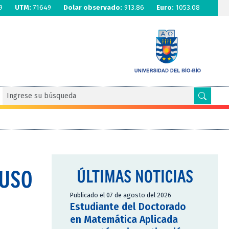
9
UTM:
71649
Dolar observado:
913.86
Euro:
1053.08
PUSO
ÚLTIMAS NOTICIAS
Publicado el 07 de agosto del 2026
Estudiante del Doctorado
en Matemática Aplicada