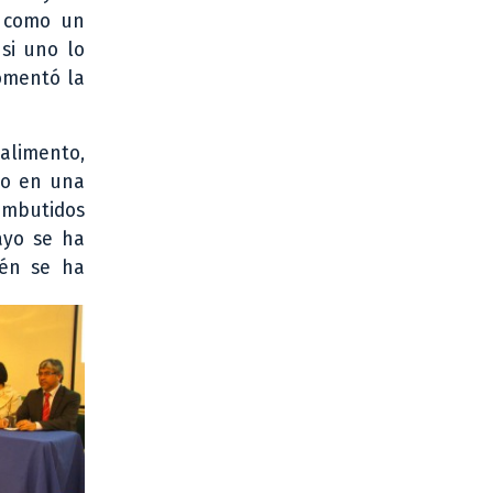
a como un
 si uno lo
comentó la
 alimento,
lo en una
 embutidos
ayo se ha
ién se ha