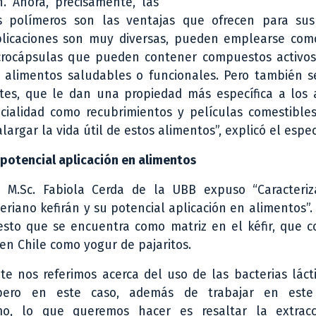
n. Ahora, precisamente, las
s polímeros son las ventajas que ofrecen para sus
aplicaciones son muy diversas, pueden emplearse como
crocápsulas que pueden contener compuestos activos
ar alimentos saludables o funcionales. Pero también 
ntes, que le dan una propiedad más específica a los 
ncialidad como recubrimientos y películas comestible
argar la vida útil de estos alimentos”, explicó el especi
u potencial aplicación en alimentos
 M.Sc. Fabiola Cerda de la UBB expuso “Caracteriz
riano kefirán y su potencial aplicación en alimentos”. 
sto que se encuentra como matriz en el kéfir, que 
 Chile como yogur de pajaritos.
e nos referimos acerca del uso de las bacterias láct
, pero en este caso, además de trabajar en este
mo, lo que queremos hacer es resaltar la extrac