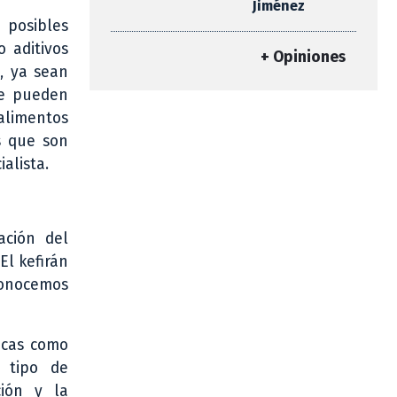
Jiménez
 posibles
 aditivos
+ Opiniones
, ya sean
se pueden
alimentos
s que son
alista.
ación del
El kefirán
conocemos
icas como
 tipo de
ción y la