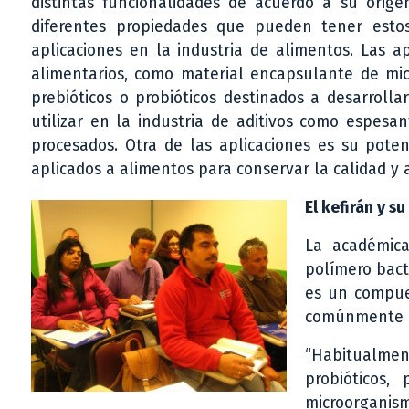
distintas funcionalidades de acuerdo a su orige
diferentes propiedades que pueden tener esto
aplicaciones en la industria de alimentos. Las 
alimentarios, como material encapsulante de mi
prebióticos o probióticos destinados a desarroll
utilizar en la industria de aditivos como espesa
procesados. Otra de las aplicaciones es su pote
aplicados a alimentos para conservar la calidad y al
El kefirán y s
La académica
polímero bacte
es un compue
comúnmente en
“Habitualment
probióticos
microorganis