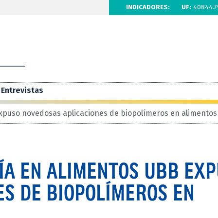
INDICADORES:
UF:
40844.7
Entrevistas
xpuso novedosas aplicaciones de biopolímeros en alimentos
ÍA EN ALIMENTOS UBB EX
ES DE BIOPOLÍMEROS EN