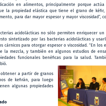
plicación en alimentos, principalmente porque actú
que la propiedad elástica que tiene el grano de kéfir,
limento, para dar mayor espesor y mayor viscosidad”, 
cterias acidolácticas no sólo permiten enriquecer un
o sintetizado por las bacterias acidolácticas y usar
s cárnicos para otorgar espesor o viscosidad. “En los
 de la mezcla, y también en algunos estudios de ens
piedades funcionales benéficas para la salud. Tamb
bió.
 obtener a partir de granos
ipos de kefirán, para luego
 tienen algunas propiedades
mado