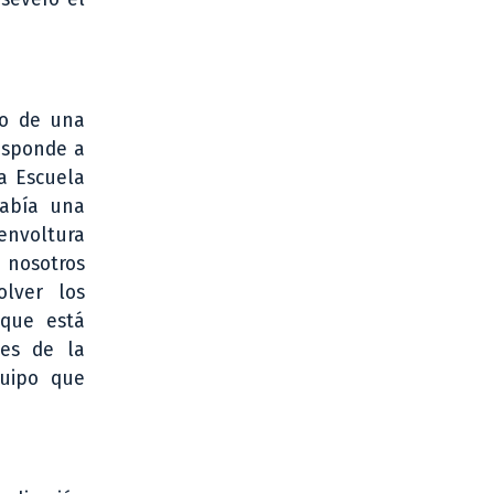
lo de una
esponde a
a Escuela
Había una
envoltura
 nosotros
lver los
 que está
ses de la
quipo que