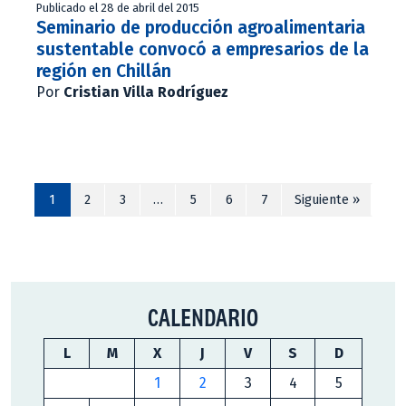
Publicado el 28 de abril del 2015
Seminario de producción agroalimentaria
sustentable convocó a empresarios de la
región en Chillán
Por
Cristian Villa Rodríguez
1
2
3
…
5
6
7
Siguiente »
CALENDARIO
L
M
X
J
V
S
D
1
2
3
4
5