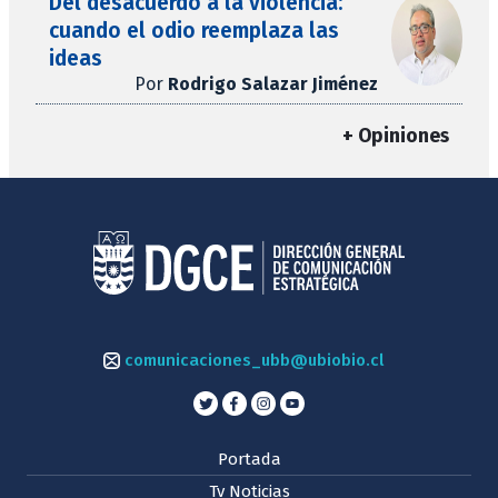
Del desacuerdo a la violencia:
cuando el odio reemplaza las
ideas
Por
Rodrigo Salazar Jiménez
+ Opiniones
comunicaciones_ubb@ubiobio.cl
Portada
Tv Noticias