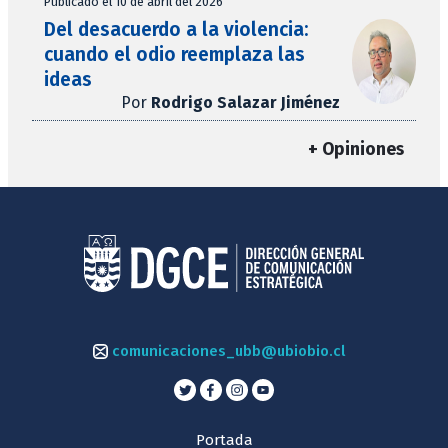
Publicado el 10 de abril del 2026
Del desacuerdo a la violencia:
cuando el odio reemplaza las
ideas
Por
Rodrigo Salazar Jiménez
+ Opiniones
comunicaciones_ubb@ubiobio.cl
Portada