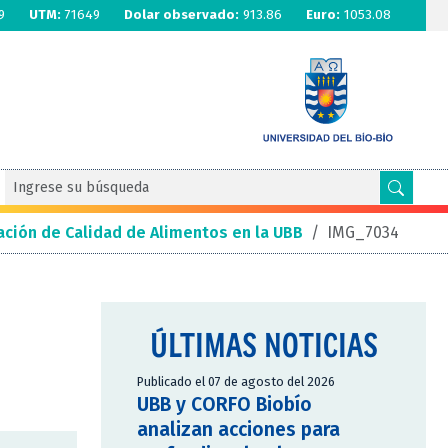
9
UTM:
71649
Dolar observado:
913.86
Euro:
1053.08
ación de Calidad de Alimentos en la UBB
/
IMG_7034
ÚLTIMAS NOTICIAS
Publicado el 07 de agosto del 2026
UBB y CORFO Biobío
analizan acciones para