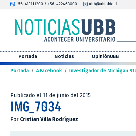
+56-413111200 / +56-422463000
ubb@ubiobio.cl
Portada
Noticias
OpiniónUBB
Portada
/
A Facebook
/
Investigador de Michigan Sta
Publicado el 11 de junio del 2015
IMG_7034
Por
Cristian Villa Rodríguez