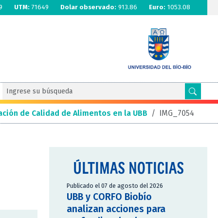
9
UTM:
71649
Dolar observado:
913.86
Euro:
1053.08
ación de Calidad de Alimentos en la UBB
/
IMG_7054
ÚLTIMAS NOTICIAS
Publicado el 07 de agosto del 2026
UBB y CORFO Biobío
analizan acciones para