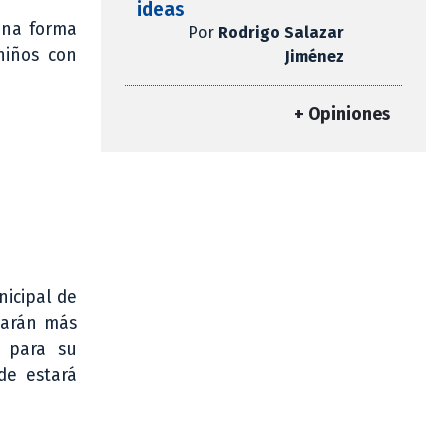
ideas
una forma
Por
Rodrigo Salazar
niños con
Jiménez
+ Opiniones
nicipal de
parán más
o para su
de estará