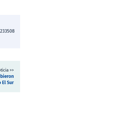
4233508
ticia >>
ibieron
 El Sur