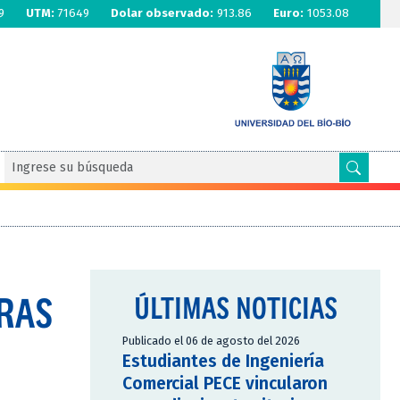
9
UTM:
71649
Dolar observado:
913.86
Euro:
1053.08
RAS
ÚLTIMAS NOTICIAS
Publicado el 06 de agosto del 2026
Estudiantes de Ingeniería
Comercial PECE vincularon