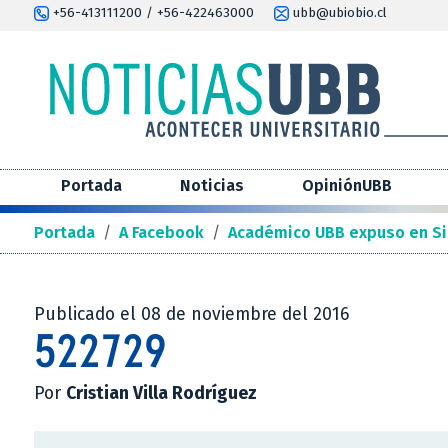
+56-413111200 / +56-422463000
ubb@ubiobio.cl
Portada
Noticias
OpiniónUBB
Portada
/
A Facebook
/
Académico UBB expuso en Si
Publicado el 08 de noviembre del 2016
522729
Por
Cristian Villa Rodríguez