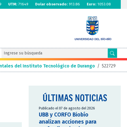
9
UTM:
71649
Dolar observado:
913.86
Euro:
1053.08
tales del Instituto Tecnológico de Durango
/
522729
ÚLTIMAS NOTICIAS
Publicado el 07 de agosto del 2026
UBB y CORFO Biobío
analizan acciones para