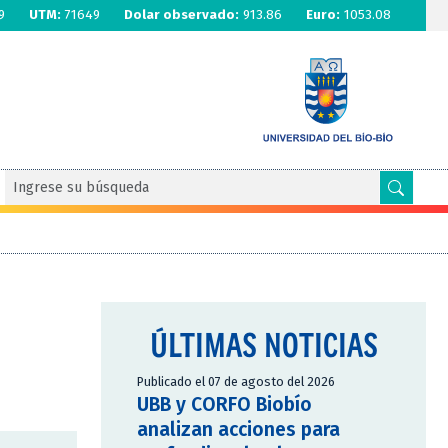
9
UTM:
71649
Dolar observado:
913.86
Euro:
1053.08
ÚLTIMAS NOTICIAS
Publicado el 07 de agosto del 2026
UBB y CORFO Biobío
analizan acciones para