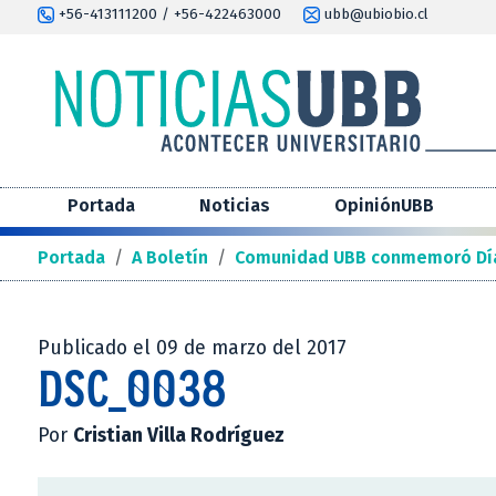
+56-413111200 / +56-422463000
ubb@ubiobio.cl
Portada
Noticias
OpiniónUBB
Portada
/
A Boletín
/
Comunidad UBB conmemoró Día 
Publicado el 09 de marzo del 2017
DSC_0038
Por
Cristian Villa Rodríguez