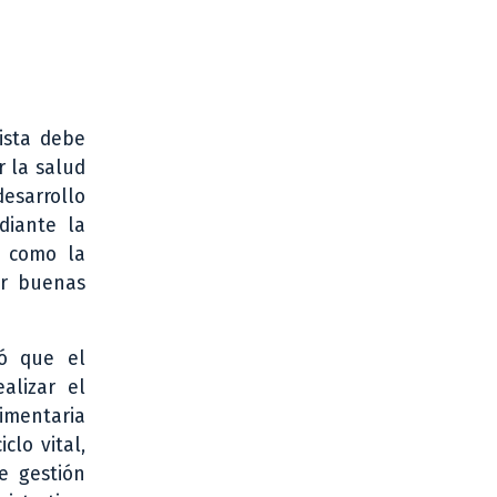
ista debe
r la salud
esarrollo
diante la
í como la
ar buenas
có que el
alizar el
limentaria
clo vital,
e gestión