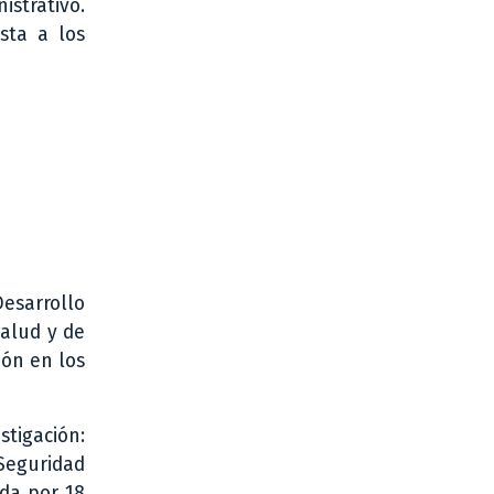
strativo.
sta a los
Desarrollo
Salud y de
ión en los
stigación:
 Seguridad
da por 18