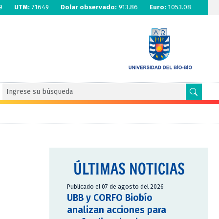
9
UTM:
71649
Dolar observado:
913.86
Euro:
1053.08
ÚLTIMAS NOTICIAS
Publicado el 07 de agosto del 2026
UBB y CORFO Biobío
analizan acciones para