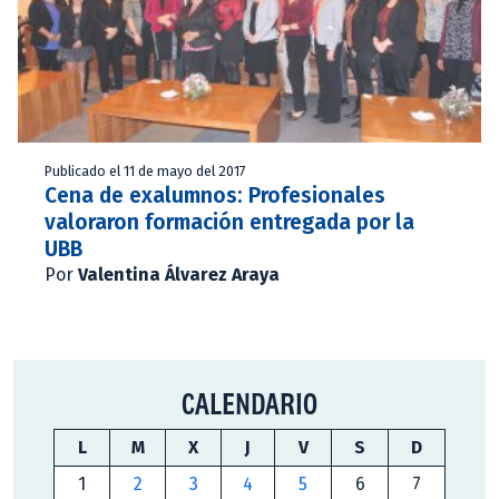
Publicado el 11 de mayo del 2017
Cena de exalumnos: Profesionales
valoraron formación entregada por la
UBB
Por
Valentina Álvarez Araya
CALENDARIO
L
M
X
J
V
S
D
1
2
3
4
5
6
7