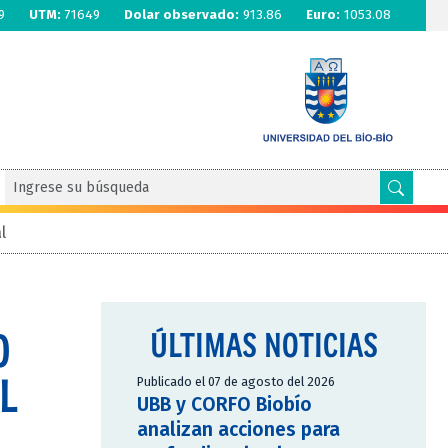
9
UTM:
71649
Dolar observado:
913.86
Euro:
1053.08
l
O
ÚLTIMAS NOTICIAS
L
Publicado el 07 de agosto del 2026
UBB y CORFO Biobío
analizan acciones para