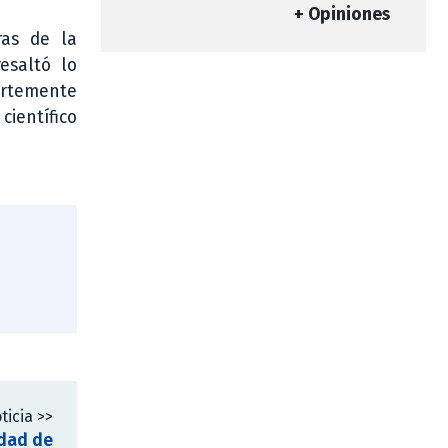
+ Opiniones
ras de la
esaltó lo
ertemente
científico
ticia >>
idad de