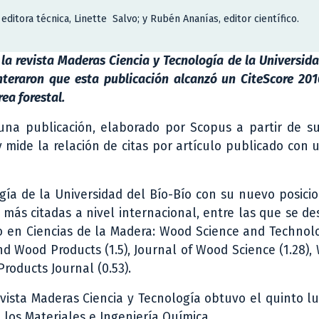
 editora técnica, Linette Salvo; y Rubén Ananías, editor científico.
la revista Maderas Ciencia y Tecnología de la Universida
enteraron que esta publicación
alcanzó un CiteScore 201
rea forestal.
una publicación, elaborado por Scopus a partir de su
y mide la relación de citas por artículo publicado con 
logía de la Universidad del Bío-Bío con su nuevo posic
as más citadas a nivel internacional, entre las que se d
o en Ciencias de la Madera: Wood Science and Technolo
d Wood Products (1.5), Journal of Wood Science (1.28)
Products Journal (0.53).
evista Maderas Ciencia y Tecnología obtuvo el quinto l
 los Materiales e Ingeniería Química.