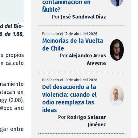
contaminación en
Ñuble?
Por
José Sandoval Díaz
d del Bío-
6 de 1.68,
Publicado el 12 de abril del 2026
Memorias de la Vuelta
de Chile
s propios
Por
Alejandro Arros
Aravena
un cálculo
Publicado el 10 de abril del 2026
ionamiento
Del desacuerdo a la
estacan en
violencia: cuando el
gy (2.08),
odio reemplaza las
, Wood and
ideas
Por
Rodrigo Salazar
Jiménez
ugar entre