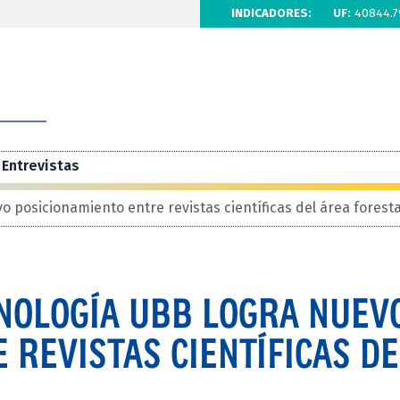
INDICADORES:
UF:
40844.7
Entrevistas
 posicionamiento entre revistas científicas del área foresta
CNOLOGÍA UBB LOGRA NUEV
 REVISTAS CIENTÍFICAS DE