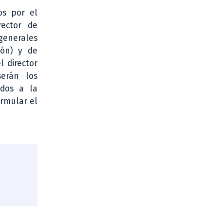
os por el
rector de
 generales
ión) y de
l director
erán los
ados a la
ormular el