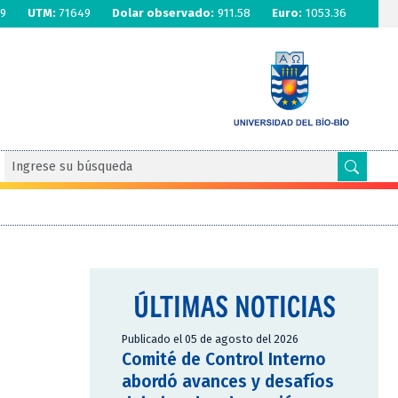
9
UTM:
71649
Dolar observado:
911.58
Euro:
1053.36
ÚLTIMAS NOTICIAS
Publicado el 05 de agosto del 2026
Comité de Control Interno
abordó avances y desafíos