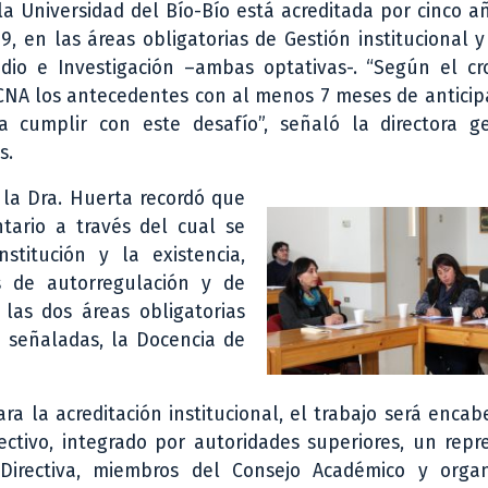
a Universidad del Bío-Bío está acreditada por cinco a
9, en las áreas obligatorias de Gestión institucional 
dio e Investigación –ambas optativas-. “Según el c
 CNA los antecedentes con al menos 7 meses de anticip
 cumplir con este desafío”, señaló la directora g
s.
, la Dra. Huerta recordó que
ntario a través del cual se
stitución y la existencia,
s de autorregulación y de
 las dos áreas obligatorias
 señaladas, la Docencia de
ra la acreditación institucional, el trabajo será enca
ectivo, integrado por autoridades superiores, un rep
Directiva, miembros del Consejo Académico y organ