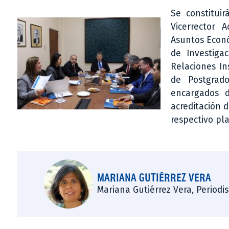
Se constitui
Vicerrector 
Asuntos Econó
de Investiga
Relaciones In
de Postgrad
encargados d
acreditación 
respectivo pl
MARIANA GUTIÉRREZ VERA
Mariana Gutiérrez Vera, Periodi