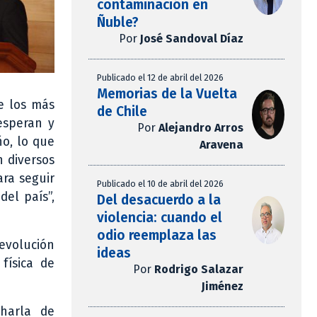
contaminación en
Ñuble?
Por
José Sandoval Díaz
Publicado el 12 de abril del 2026
Memorias de la Vuelta
e los más
de Chile
 esperan y
Por
Alejandro Arros
ño, lo que
Aravena
n diversos
ara seguir
Publicado el 10 de abril del 2026
del país”,
Del desacuerdo a la
violencia: cuando el
odio reemplaza las
 evolución
ideas
física de
Por
Rodrigo Salazar
Jiménez
harla de