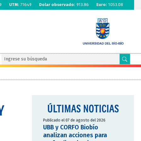
9
UTM:
71649
Dolar observado:
913.86
Euro:
1053.08
Y
ÚLTIMAS NOTICIAS
Publicado el 07 de agosto del 2026
UBB y CORFO Biobío
analizan acciones para