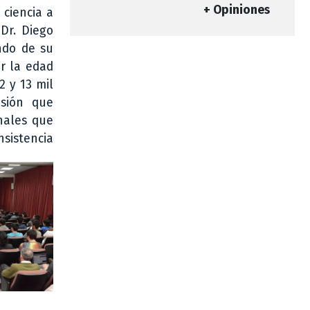
+ Opiniones
 ciencia a
Dr. Diego
ndo de su
r la edad
2 y 13 mil
nsión que
nales que
nsistencia