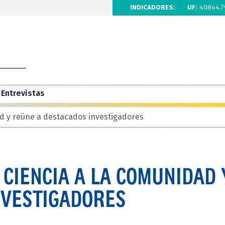
INDICADORES:
UF:
40844.7
Entrevistas
d y reúne a destacados investigadores
CIENCIA A LA COMUNIDAD 
NVESTIGADORES