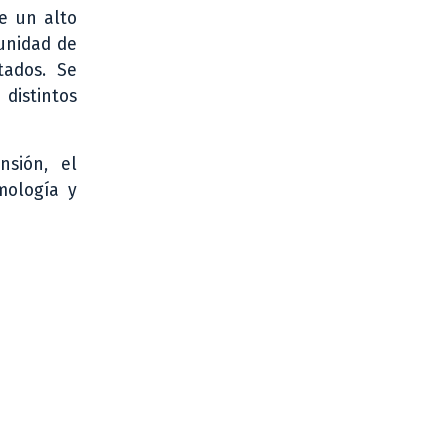
ne un alto
unidad de
tados. Se
distintos
nsión, el
mología y