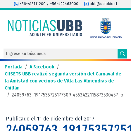
+56-413111200 / +56-422463000
ubb@ubiobio.cl
Portada
/
A Facebook
/
CIISETS UBB realizó segunda versión del Carnaval de
la Amistad con vecinos de Villa Las Almendras de
Chillán
/
24059763_1917535725177309_4553422115873530457_o
Publicado el 11 de diciembre del 2017
24059763_1917535725